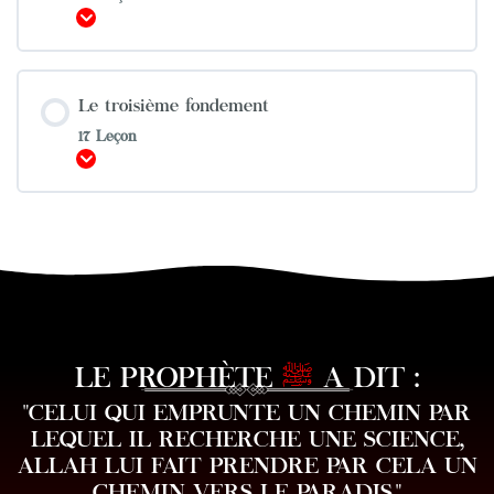
Afficher
Le troisième fondement
17 Leçon
Afficher
LE PROPHÈTE
ﷺ
A DIT :
"CELUI QUI EMPRUNTE UN CHEMIN PAR
LEQUEL IL RECHERCHE UNE SCIENCE,
ALLAH LUI FAIT PRENDRE PAR CELA UN