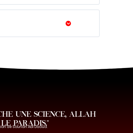
Afficher
CHE UNE SCIENCE, ALLAH
LE PARADIS."
tion de Sounan Abi Daoud.