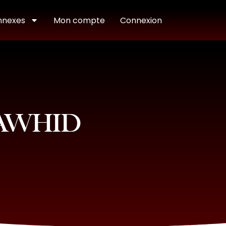
nnexes
Mon compte
Connexion
TAWHID