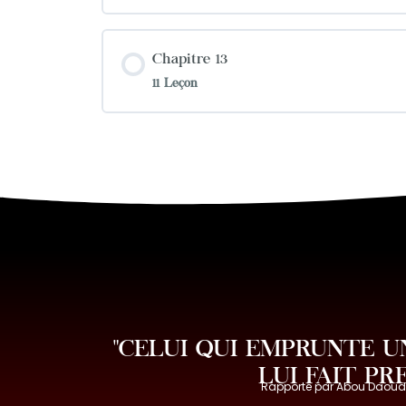
Chapitre 13
11 Leçon
"CELUI QUI EMPRUNTE U
LUI FAIT PR
Rapporté par Abou Daoud 