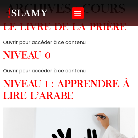
ARCHIVES :
COURS
Langue Arabe
Matières Annexes
Mon compte
LE LIVRE DE LA PRIÈRE
Ouvrir pour accéder à ce contenu
NIVEAU 0
Ouvrir pour accéder à ce contenu
NIVEAU 1 : APPRENDRE À
LIRE L’ARABE