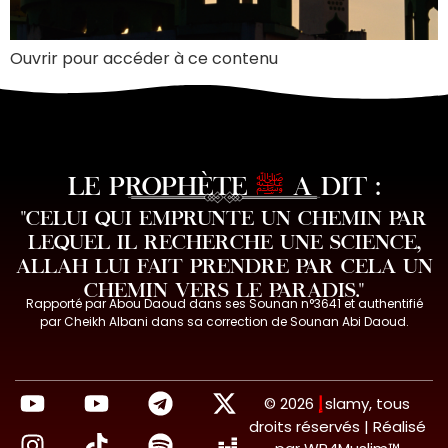
Ouvrir pour accéder à ce contenu
LE PROPHÈTE
ﷺ
A DIT :
"CELUI QUI EMPRUNTE UN CHEMIN PAR
LEQUEL IL RECHERCHE UNE SCIENCE,
ALLAH LUI FAIT PRENDRE PAR CELA UN
CHEMIN VERS LE PARADIS."
Rapporté par Abou Daoud dans ses Sounan n°3641 et authentifié
par Cheikh Albani dans sa correction de Sounan Abi Daoud.
إ
© 2026
slamy, tous
droits réservés | Réalisé